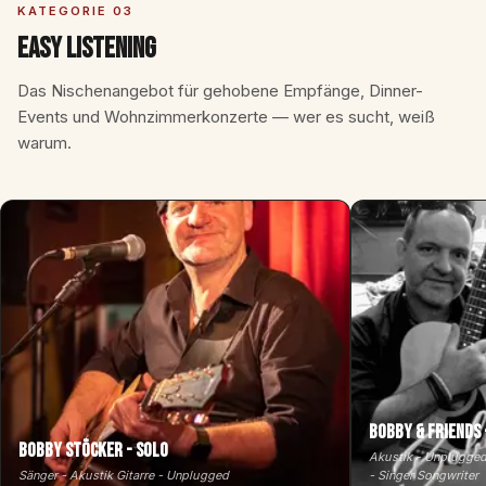
KATEGORIE 03
Easy Listening
Das Nischenangebot für gehobene Empfänge, Dinner-
Events und Wohnzimmerkonzerte — wer es sucht, weiß
warum.
Bobby & Friends
Bobby Stöcker - Solo
Akustik - Unplugged 
Sänger - Akustik Gitarre - Unplugged
- Singer Songwriter