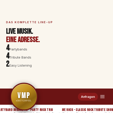
DAS KOMPLETTE LINE-UP
Live Musik.
Eine Adresse.
4
Partybands
4
Tribute Bands
2
Easy Listening
VMP
Anfragen
KÜNSTLERPOOL
tyband
BOBbastic - Party Rock Trio
We Rock - Classic Rock Tribute Show
·
·